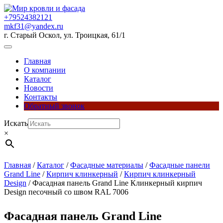
Перейти
к
+79524382121
содержимому
mkf31@yandex.ru
г. Старый Оскол, ул. Троицкая, 61/1
Кнопка
Открыть
Главная
О компании
Каталог
Новости
Контакты
Обратный звонок
Кнопка
Искать
Закрыть
×
Главная
/
Каталог
/
Фасадные материалы
/
Фасадные панели
Grand Line
/
Кирпич клинкерный
/
Кирпич клинкерный
Design
/ Фасадная панель Grand Line Клинкерный кирпич
Design песочный со швом RAL 7006
Фасадная панель Grand Line