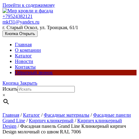
Перейти к содержимому
+79524382121
mkf31@yandex.ru
г. Старый Оскол, ул. Троицкая, 61/1
Кнопка Открыть
Главная
О компании
Каталог
Новости
Контакты
Обратный звонок
Кнопка Закрыть
Искать
×
Главная
/
Каталог
/
Фасадные материалы
/
Фасадные панели
Grand Line
/
Кирпич клинкерный
/
Кирпич клинкерный
Design
/ Фасадная панель Grand Line Клинкерный кирпич
Design молочный со швом RAL 7006