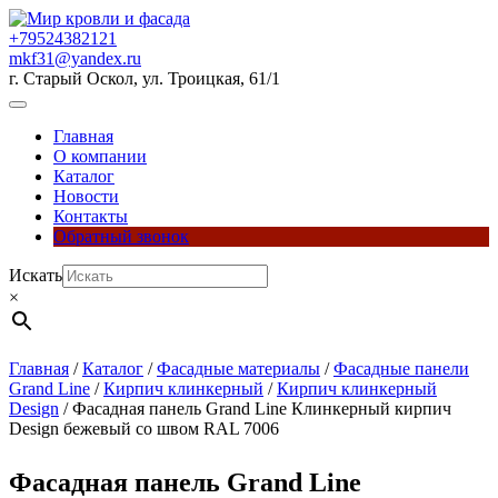
Перейти
к
+79524382121
содержимому
mkf31@yandex.ru
г. Старый Оскол, ул. Троицкая, 61/1
Кнопка
Открыть
Главная
О компании
Каталог
Новости
Контакты
Обратный звонок
Кнопка
Искать
Закрыть
×
Главная
/
Каталог
/
Фасадные материалы
/
Фасадные панели
Grand Line
/
Кирпич клинкерный
/
Кирпич клинкерный
Design
/ Фасадная панель Grand Line Клинкерный кирпич
Design бежевый со швом RAL 7006
Фасадная панель Grand Line