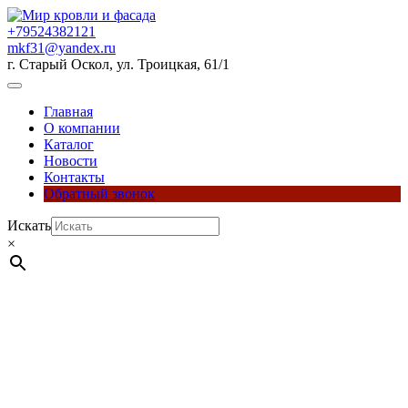
Перейти
к
+79524382121
содержимому
mkf31@yandex.ru
г. Старый Оскол, ул. Троицкая, 61/1
Кнопка
Открыть
Главная
О компании
Каталог
Новости
Контакты
Обратный звонок
Кнопка
Искать
Закрыть
×