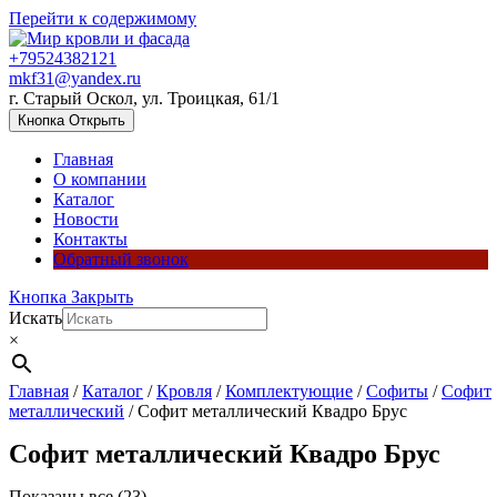
Перейти к содержимому
+79524382121
mkf31@yandex.ru
г. Старый Оскол, ул. Троицкая, 61/1
Кнопка Открыть
Главная
О компании
Каталог
Новости
Контакты
Обратный звонок
Кнопка Закрыть
Искать
×
Главная
/
Каталог
/
Кровля
/
Комплектующие
/
Софиты
/
Софит
металлический
/ Софит металлический Квадро Брус
Софит металлический Квадро Брус
Показаны все (23)