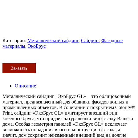
Категории:
Металлический сайдинг
,
Сайдинг
,
Фасадные
материалы
,
ЭкоБрус
Заказать
Описание
Металлический сайдинг «ЭкоБрус GL» – это облицовочный
материал, предназначенный для обшивки фасадов жилых и
промышленных объектов. В сочетании с покрытием Colority®
Print, сайдинг «ЭкоБрус GL» имитирует внешний вид
клееного бруса, что придает натуральный вид фасаду Вашего
дома. Особая геометрия панелей «ЭкоБрус GL» исключает
возможность попадания влаги в конструкцию фасада, а
значит, дом сохранит неизменный внешний вид на долгие