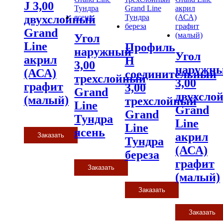
J 3,00
двухслойный
Grand
Угол
Line
Профиль
наружный
Угол
акрил
H
3,00
наружн
(АСА)
соединительный
трехслойный
3,00
графит
3,00
Grand
двухсло
(малый)
трехслойный
Line
Grand
Grand
Тундра
Line
Line
ясень
акрил
Заказать
Тундра
(АСА)
береза
графит
Заказать
(малый)
Заказать
Заказать