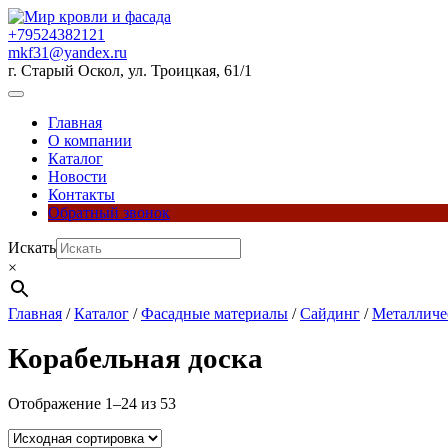
Перейти
к
+79524382121
содержимому
mkf31@yandex.ru
г. Старый Оскол, ул. Троицкая, 61/1
Кнопка
Открыть
Главная
О компании
Каталог
Новости
Контакты
Обратный звонок
Кнопка
Искать
Закрыть
×
Главная
/
Каталог
/
Фасадные материалы
/
Сайдинг
/
Металличе
Корабельная доска
Отображение 1–24 из 53