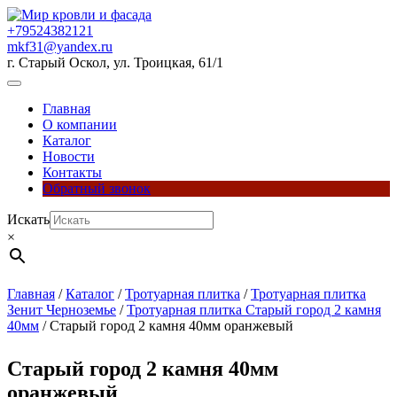
Перейти
к
+79524382121
содержимому
mkf31@yandex.ru
г. Старый Оскол, ул. Троицкая, 61/1
Кнопка
Открыть
Главная
О компании
Каталог
Новости
Контакты
Обратный звонок
Кнопка
Искать
Закрыть
×
Главная
/
Каталог
/
Тротуарная плитка
/
Тротуарная плитка
Зенит Черноземье
/
Тротуарная плитка Старый город 2 камня
40мм
/ Старый город 2 камня 40мм оранжевый
Старый город 2 камня 40мм
оранжевый