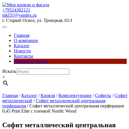
Перейти
к
+79524382121
содержимому
mkf31@yandex.ru
г. Старый Оскол, ул. Троицкая, 61/1
Кнопка
Открыть
Главная
О компании
Каталог
Новости
Контакты
Обратный звонок
Кнопка
Искать
Закрыть
×
Главная
/
Каталог
/
Кровля
/
Комплектующие
/
Софиты
/
Софит
металлический
/
Софит металлический центральная
перфорация
/ Софит металлический центральная перфорация
0,45 Print Elite с пленкой Nordic Wood
Софит металлический центральная