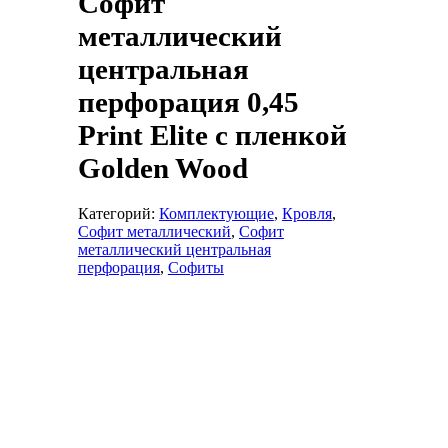
Софит
металлический
центральная
перфорация 0,45
Print Elite с пленкой
Golden Wood
Категорий:
Комплектующие
,
Кровля
,
Софит металлический
,
Софит
металлический центральная
перфорация
,
Софиты