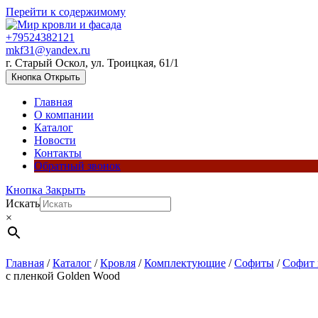
Перейти к содержимому
+79524382121
mkf31@yandex.ru
г. Старый Оскол, ул. Троицкая, 61/1
Кнопка Открыть
Главная
О компании
Каталог
Новости
Контакты
Обратный звонок
Кнопка Закрыть
Искать
×
Главная
/
Каталог
/
Кровля
/
Комплектующие
/
Софиты
/
Софит 
с пленкой Golden Wood