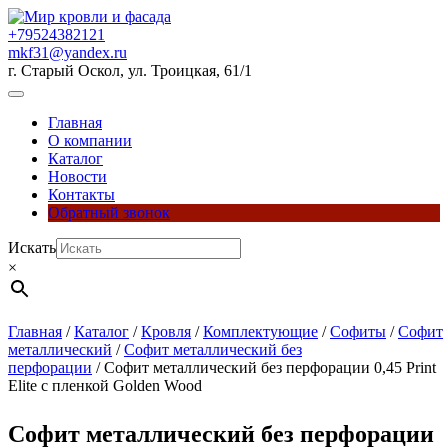
Перейти
к
+79524382121
содержимому
mkf31@yandex.ru
г. Старый Оскол, ул. Троицкая, 61/1
Кнопка
Открыть
Главная
О компании
Каталог
Новости
Контакты
Обратный звонок
Кнопка
Искать
Закрыть
×
Главная
/
Каталог
/
Кровля
/
Комплектующие
/
Софиты
/
Софит
металлический
/
Софит металлический без
перфорации
/ Софит металлический без перфорации 0,45 Print
Elite с пленкой Golden Wood
Софит металлический без перфорации