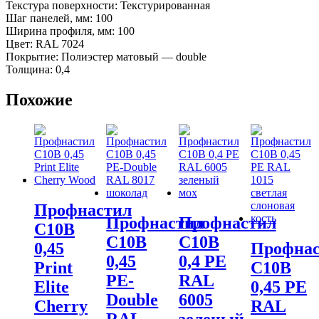
Текстура поверхности: Текстурированная
Шаг панелей, мм: 100
Ширина профиля, мм: 100
Цвет: RAL 7024
Покрытие: Полиэстер матовый — double
Толщина: 0,4
Похожие
Профнастил
Профнастил
Профнастил
С10В
С10В
С10В
0,45
Профнас
0,45
0,4 PE
Print
С10В
PE-
RAL
Elite
0,45 PE
Double
6005
Cherry
RAL