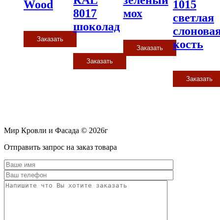
RAL
зеленый
Wood
1015
8017
мох
светлая
шоколад
слонова
Заказать
кость
Заказать
Заказать
Заказать
Мир Кровли и Фасада © 2026г
Прокрутить
Отправить запрос на заказ товара
вверх