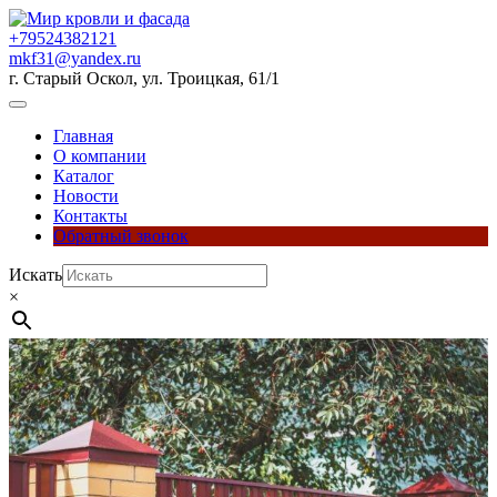
Перейти
к
+79524382121
содержимому
mkf31@yandex.ru
г. Старый Оскол, ул. Троицкая, 61/1
Кнопка
Открыть
Главная
О компании
Каталог
Новости
Контакты
Обратный звонок
Кнопка
Искать
Закрыть
×