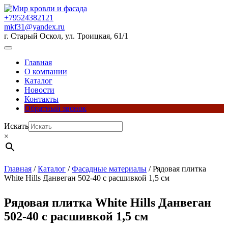
Перейти
к
+79524382121
содержимому
mkf31@yandex.ru
г. Старый Оскол, ул. Троицкая, 61/1
Кнопка
Открыть
Главная
О компании
Каталог
Новости
Контакты
Обратный звонок
Кнопка
Искать
Закрыть
×
Главная
/
Каталог
/
Фасадные материалы
/ Рядовая плитка
White Hills Данвеган 502-40 с расшивкой 1,5 см
Рядовая плитка White Hills Данвеган
502-40 с расшивкой 1,5 см