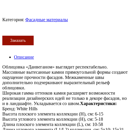
Категория:
Фасадные материалы
Заказать
Описание
Облицовка «Данвеганом» выглядит респектабельно.
Массивные вытесанные камни прямоугольной формы создают
ощущение прочности фасадов. Межкаменные швы
дополнительно подчеркивают выразительный рельеф
облицовки.
Широкая гамма оттенков камня расширяет возможности
реализации дизайнерских идей не только в декоре фасадов, но
и в ландшафте. Укладывается со швом.
Характеристики:
Бренд: White Hills
Высота плоского элемента коллекции (H), см: 6-15
Высота углового элемента коллекции (H), см: 5-18
Длина плоского элемента коллекции (L), см: 10-58
Длина углового элемента (L1/L2) коллекции, см: 5х10; 15х31