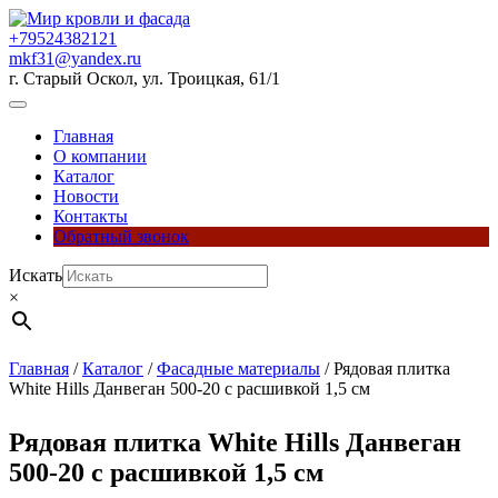
Перейти
к
+79524382121
содержимому
mkf31@yandex.ru
г. Старый Оскол, ул. Троицкая, 61/1
Кнопка
Открыть
Главная
О компании
Каталог
Новости
Контакты
Обратный звонок
Кнопка
Искать
Закрыть
×
Главная
/
Каталог
/
Фасадные материалы
/ Рядовая плитка
White Hills Данвеган 500-20 с расшивкой 1,5 см
Рядовая плитка White Hills Данвеган
500-20 с расшивкой 1,5 см