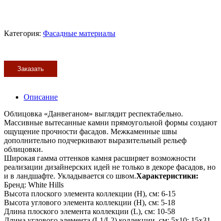
Категория:
Фасадные материалы
Заказать
Описание
Облицовка «Данвеганом» выглядит респектабельно.
Массивные вытесанные камни прямоугольной формы создают
ощущение прочности фасадов. Межкаменные швы
дополнительно подчеркивают выразительный рельеф
облицовки.
Широкая гамма оттенков камня расширяет возможности
реализации дизайнерских идей не только в декоре фасадов, но
и в ландшафте. Укладывается со швом.
Характеристики:
Бренд: White Hills
Высота плоского элемента коллекции (H), см: 6-15
Высота углового элемента коллекции (H), см: 5-18
Длина плоского элемента коллекции (L), см: 10-58
Длина углового элемента (L1/L2) коллекции, см: 5х10; 15х31