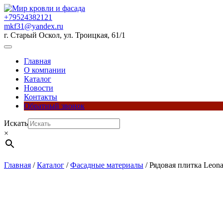
Перейти
к
+79524382121
содержимому
mkf31@yandex.ru
г. Старый Оскол, ул. Троицкая, 61/1
Кнопка
Открыть
Главная
О компании
Каталог
Новости
Контакты
Обратный звонок
Кнопка
Искать
Закрыть
×
Главная
/
Каталог
/
Фасадные материалы
/ Рядовая плитка Leona