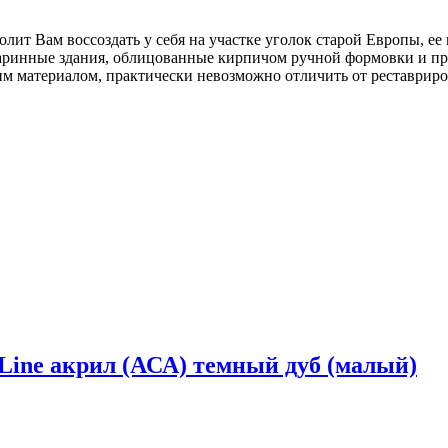
ит Вам воссоздать у себя на участке уголок старой Европы, е
таринные здания, облицованные кирпичом ручной формовки и п
им материалом, практически невозможно отличить от реставрир
Line акрил (АСА) темный дуб (малый)