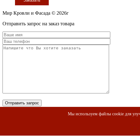
Заказать
Мир Кровли и Фасада © 2026г
Прокрутить
Отправить запрос на заказ товара
вверх
Мы используем файлы cookie для улуч
×
Заполните форму и мы Вам перезвоним