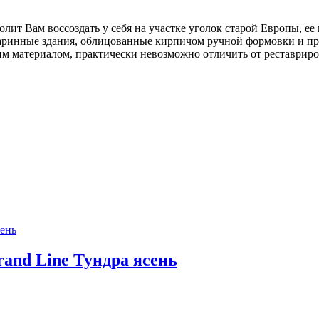
ит Вам воссоздать у себя на участке уголок старой Европы, е
таринные здания, облицованные кирпичом ручной формовки и п
им материалом, практически невозможно отличить от реставрир
and Line Тундра ясень