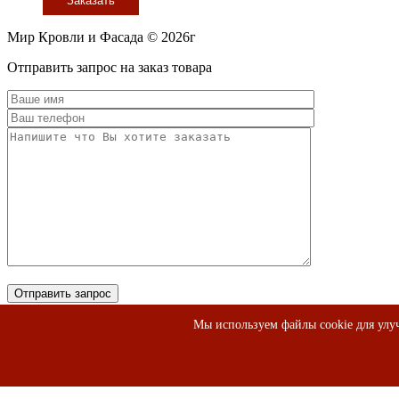
Заказать
Мир Кровли и Фасада © 2026г
Прокрутить
Отправить запрос на заказ товара
вверх
Мы используем файлы cookie для улуч
×
Заполните форму и мы Вам перезвоним