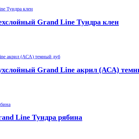
ехслойный Grand Line Тундра клен
ухслойный Grand Line акрил (АСА) темн
and Line Тундра рябина