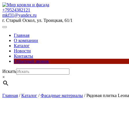
Перейти
к
+79524382121
содержимому
mkf31@yandex.ru
г. Старый Оскол, ул. Троицкая, 61/1
Кнопка
Открыть
Главная
О компании
Каталог
Новости
Контакты
Обратный звонок
Кнопка
Искать
Закрыть
×
Главная
/
Каталог
/
Фасадные материалы
/ Рядовая плитка Leona