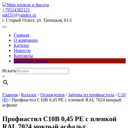
Перейти
к
+79524382121
содержимому
mkf31@yandex.ru
г. Старый Оскол, ул. Троицкая, 61/1
Кнопка
Открыть
Главная
О компании
Каталог
Новости
Контакты
Обратный звонок
Кнопка
Искать
Закрыть
×
Главная
/
Каталог
/
Ограждения
/
Заборы из профнастила
/
С10
(В)
/ Профнастил С10В 0,45 PE с пленкой RAL 7024 мокрый
асфальт
Профнастил С10В 0,45 PE с пленкой
RAL 7024 мокрый асфальт