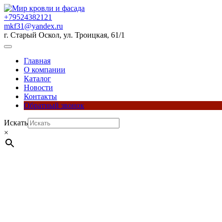
Перейти
к
+79524382121
содержимому
mkf31@yandex.ru
г. Старый Оскол, ул. Троицкая, 61/1
Кнопка
Открыть
Главная
О компании
Каталог
Новости
Контакты
Обратный звонок
Кнопка
Искать
Закрыть
×