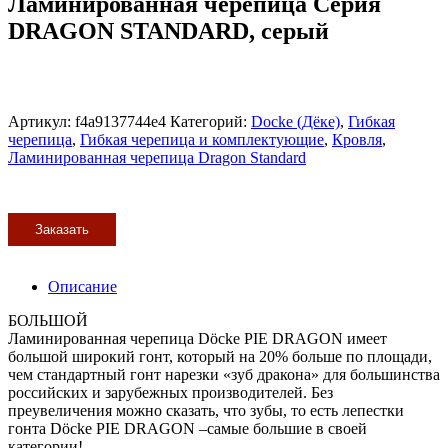
Ламинированная черепица Серия
DRAGON STANDARD, серый
Артикул:
f4a9137744e4
Категорий:
Docke (Дёке)
,
Гибкая
черепица
,
Гибкая черепица и комплектующие
,
Кровля
,
Ламинированная черепица Dragon Standard
Заказать
Описание
БОЛЬШОЙ
Ламинированная черепица Dӧcke PIE DRAGON имеет
большой широкий гонт, который на 20% больше по площади,
чем стандартный гонт нарезки «зуб дракона» для большинства
российских и зарубежных производителей. Без
преувеличения можно сказать, что зубы, то есть лепестки
гонта Dӧcke PIE DRAGON –самые большие в своей
категории!