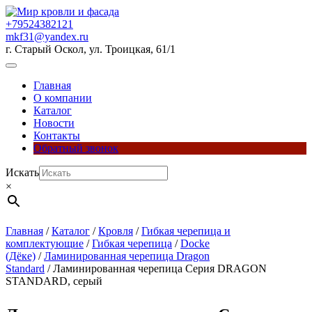
Перейти
к
+79524382121
содержимому
mkf31@yandex.ru
г. Старый Оскол, ул. Троицкая, 61/1
Кнопка
Открыть
Главная
О компании
Каталог
Новости
Контакты
Обратный звонок
Кнопка
Искать
Закрыть
×
Главная
/
Каталог
/
Кровля
/
Гибкая черепица и
комплектующие
/
Гибкая черепица
/
Docke
(Дёке)
/
Ламинированная черепица Dragon
Standard
/ Ламинированная черепица Серия DRAGON
STANDARD, серый