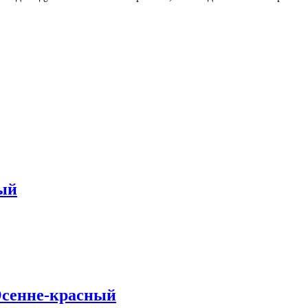
ный
Осенне-красный