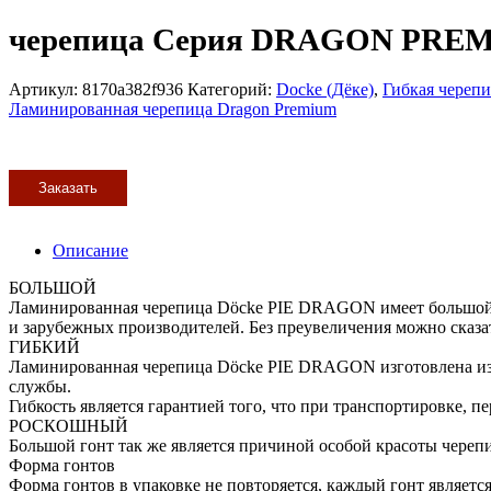
черепица Серия DRAGON PREM
Артикул:
8170a382f936
Категорий:
Docke (Дёке)
,
Гибкая череп
Ламинированная черепица Dragon Premium
Заказать
Описание
БОЛЬШОЙ
Ламинированная черепица Dӧcke PIE DRAGON имеет большой ши
и зарубежных производителей. Без преувеличения можно сказа
ГИБКИЙ
Ламинированная черепица Dӧcke PIE DRAGON изготовлена из 
службы.
Гибкость является гарантией того, что при транспортировке, пе
РОСКОШНЫЙ
Большой гонт так же является причиной особой красоты череп
Форма гонтов
Форма гонтов в упаковке не повторяется, каждый гонт являет