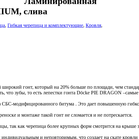
Ламинированная
IUM, слива
ица
,
Гибкая черепица и комплектующие
,
Кровля
,
рокий гонт, который на 20% больше по площади, чем стандарт
ть, что зубы, то есть лепестки гонта Dӧcke PIE DRAGON –самые
СБС-модифицированного битума . Это дает повышенную гибкос
реноске и монтаже такой гонт не сломается и не потрескается.
ицы, так как черепица более крупных форм смотрится на крыше
ся индивидуальным и неповторимым, что создает на скате кровл