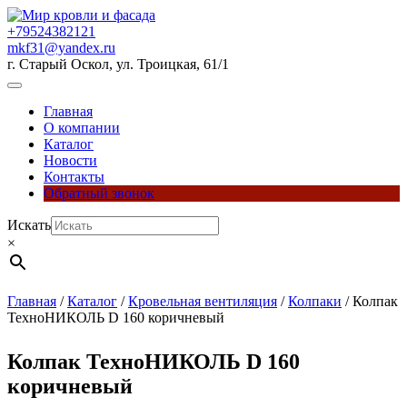
Перейти
к
+79524382121
содержимому
mkf31@yandex.ru
г. Старый Оскол, ул. Троицкая, 61/1
Кнопка
Открыть
Главная
О компании
Каталог
Новости
Контакты
Обратный звонок
Кнопка
Искать
Закрыть
×
Главная
/
Каталог
/
Кровельная вентиляция
/
Колпаки
/ Колпак
ТехноНИКОЛЬ D 160 коричневый
Колпак ТехноНИКОЛЬ D 160
коричневый