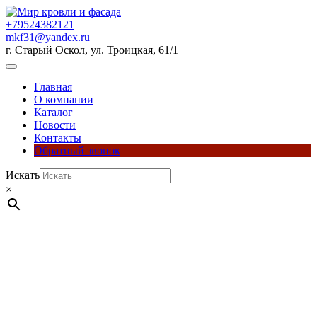
Перейти
к
+79524382121
содержимому
mkf31@yandex.ru
г. Старый Оскол, ул. Троицкая, 61/1
Кнопка
Открыть
Главная
О компании
Каталог
Новости
Контакты
Обратный звонок
Кнопка
Искать
Закрыть
×