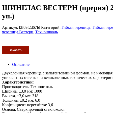
ШИНГЛАС ВЕСТЕРН (прерия) 2S
уп.)
Артикул:
f2f69f2d67fd
Категорий:
Гибкая черепица
,
Гибкая чер
черепица Вестерн
,
Технониколь
Заказать
Описание
Двухслойная черепица с запатентованной формой, не имеющая 
уникальных оттенков и великолепных технических характерист
Характеристики:
Производитель: Технониколь
Ширина, ±3,0 мм: 1000
Высота, ±3,0 мм: 318
Толщина, ±0,2 мм: 6,0
Коэффициент перехлёста: 3,61
Основа: Сверхпрочный стеклохолст