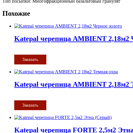
Тип посыпки: Многофракционный базальтовый гранулят
Похожие
Katepal черепица AMBIENT 2,18м2 
Заказать
Katepal черепица AMBIENT 2,18м2 
Заказать
Katepal черепица FORTE 2,5м2 Этн