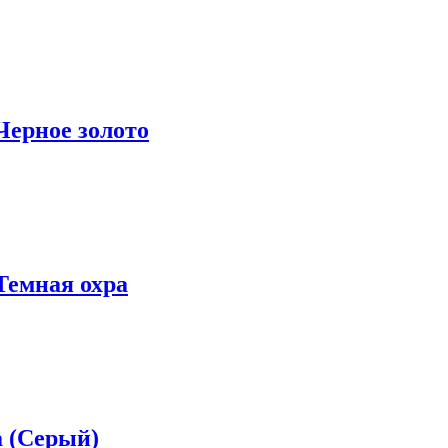
Черное золото
Темная охра
а (Серый)