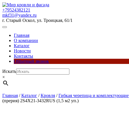
Перейти
к
+79524382121
содержимому
mkf31@yandex.ru
г. Старый Оскол, ул. Троицкая, 61/1
Кнопка
Открыть
Главная
О компании
Каталог
Новости
Контакты
Обратный звонок
Кнопка
Искать
Закрыть
×
Главная
/
Каталог
/
Кровля
/
Гибкая черепица и комплектующие
(прерия) 2S4X21-3432RUS (1,5 м2 уп.)