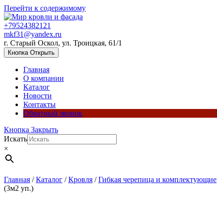
Перейти к содержимому
+79524382121
mkf31@yandex.ru
г. Старый Оскол, ул. Троицкая, 61/1
Кнопка Открыть
Главная
О компании
Каталог
Новости
Контакты
Обратный звонок
Кнопка Закрыть
Искать
×
Главная
/
Каталог
/
Кровля
/
Гибкая черепица и комплектующие
(3м2 уп.)