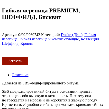
Гибкая черепица PREMIUM,
ШЕФФИЛД, Бисквит
Артикул:
0f00f0260742
Категорий:
Docke (Дёке)
,
Гибкая
черепица
,
Гибкая черепица и комплектующие
,
Коллекция
Шеффилд
,
Кровля
Заказать
Описание
Делается из SBS-модифицированного битума
SBS-модифицированный битум в основании придаёт
черепице особо высокую пластичность. Поэтому она
не трескается на морозе и не коробится в жаркую погоду.
Кроме того, её удобно сгибать при монтаже криволинейных
участков кровли