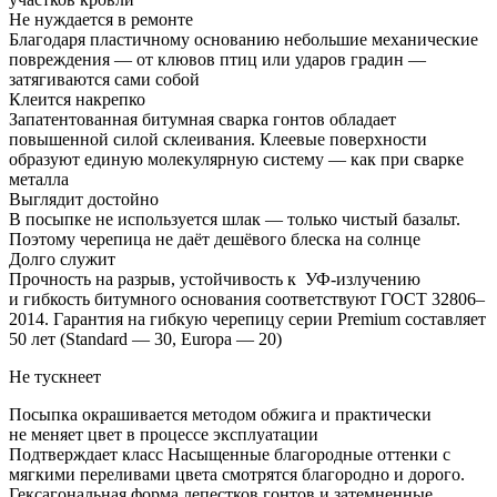
Не нуждается в ремонте
Благодаря пластичному основанию небольшие механические
повреждения — от клювов птиц или ударов градин —
затягиваются сами собой
Клеится накрепко
Запатентованная битумная сварка гонтов обладает
повышенной силой склеивания. Клеевые поверхности
образуют единую молекулярную систему — как при сварке
металла
Выглядит достойно
В посыпке не используется шлак — только чистый базальт.
Поэтому черепица не даёт дешёвого блеска на солнце
Долго служит
Прочность на разрыв, устойчивость к УФ-излучению
и гибкость битумного основания соответствуют ГОСТ 32806–
2014. Гарантия на гибкую черепицу серии Premium составляет
50 лет (Standard — 30, Europa — 20)
Не тускнеет
Посыпка окрашивается методом обжига и практически
не меняет цвет в процессе эксплуатации
Подтверждает класс Насыщенные благородные оттенки с
мягкими переливами цвета смотрятся благородно и дорого.
Гексагональная форма лепестков гонтов и затемненные