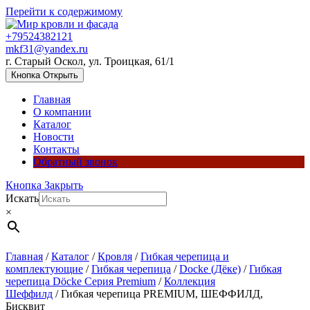
Перейти к содержимому
+79524382121
mkf31@yandex.ru
г. Старый Оскол, ул. Троицкая, 61/1
Кнопка Открыть
Главная
О компании
Каталог
Новости
Контакты
Обратный звонок
Кнопка Закрыть
Искать
×
Главная
/
Каталог
/
Кровля
/
Гибкая черепица и
комплектующие
/
Гибкая черепица
/
Docke (Дёке)
/
Гибкая
черепица Döcke Серия Premium
/
Коллекция
Шеффилд
/ Гибкая черепица PREMIUM, ШЕФФИЛД,
Бисквит