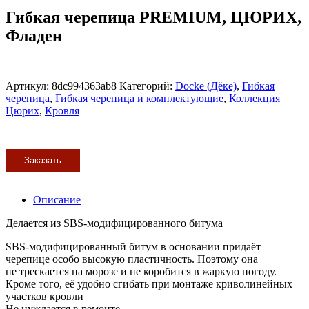
Гибкая черепица PREMIUM, ЦЮРИХ,
Фладен
Артикул:
8dc994363ab8
Категорий:
Docke (Дёке)
,
Гибкая
черепица
,
Гибкая черепица и комплектующие
,
Коллекция
Цюрих
,
Кровля
Заказать
Описание
Делается из SBS-модифицированного битума
SBS-модифицированный битум в основании придаёт
черепице особо высокую пластичность. Поэтому она
не трескается на морозе и не коробится в жаркую погоду.
Кроме того, её удобно сгибать при монтаже криволинейных
участков кровли
Не нуждается в ремонте