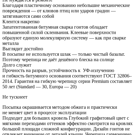
Благодаря пластичному основанию небольшие механические
повреждения — от клювов птиц или ударов градин —
затягиваются сами собой
Клеится накрепко
Запатентованная битумная сварка гонтов обладает
повышенной силой склеивания. Клеевые поверхности
образуют единую молекулярную систему — как при сварке
металла
Выглядит достойно
В посыпке не используется шлак — только чистый базальт.
Поэтому черепица не даёт дешёвого блеска на солнце
Долго служит
Прочность на разрыв, устойчивость к УФ-излучению
и гибкость битумного основания соответствуют ГОСТ 32806–
2014. Гарантия на гибкую черепицу серии Premium составляет
50 лет (Standard — 30, Europa — 20)
Не тускнеет
Посыпка окрашивается методом обжига и практически
не меняет цвет в процессе эксплуатации
Подходит для больших кровель Глубокий графитовый цвет с
мягкими переходами оттенков эффектно смотрится на кровлях
большой площади сложной конфигурации. Дизайн гонтов не
отвлекает внимание от деталей крыши. Черепица гармонично