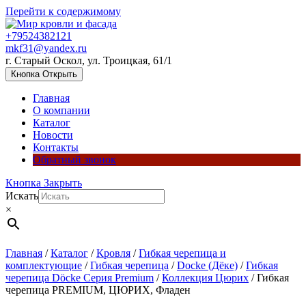
Перейти к содержимому
+79524382121
mkf31@yandex.ru
г. Старый Оскол, ул. Троицкая, 61/1
Кнопка Открыть
Главная
О компании
Каталог
Новости
Контакты
Обратный звонок
Кнопка Закрыть
Искать
×
Главная
/
Каталог
/
Кровля
/
Гибкая черепица и
комплектующие
/
Гибкая черепица
/
Docke (Дёке)
/
Гибкая
черепица Döcke Серия Premium
/
Коллекция Цюрих
/ Гибкая
черепица PREMIUM, ЦЮРИХ, Фладен