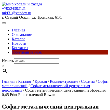
Перейти
к
+79524382121
содержимому
mkf31@yandex.ru
г. Старый Оскол, ул. Троицкая, 61/1
Кнопка
Открыть
Главная
О компании
Каталог
Новости
Контакты
Обратный звонок
Кнопка
Искать
Закрыть
×
Главная
/
Каталог
/
Кровля
/
Комплектующие
/
Софиты
/
Софит
металлический
/
Софит металлический центральная
перфорация
/ Софит металлический центральная перфорация
0,45 Print Elite с пленкой Rowan
Софит металлический центральная