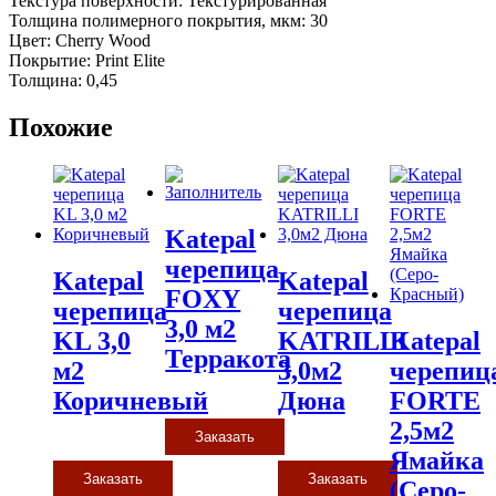
Текстура поверхности: Текстурированная
Толщина полимерного покрытия, мкм: 30
Цвет: Cherry Wood
Покрытие: Print Elite
Толщина: 0,45
Похожие
Katepal
черепица
Katepal
Katepal
FOXY
черепица
черепица
3,0 м2
KL 3,0
KATRILLI
Katepal
Терракота
м2
3,0м2
черепиц
Коричневый
Дюна
FORTE
2,5м2
Заказать
Ямайка
Заказать
Заказать
(Серо-