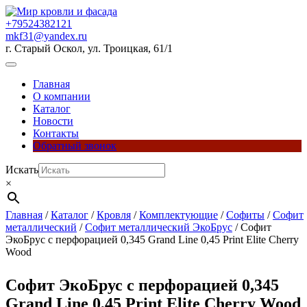
Перейти
к
+79524382121
содержимому
mkf31@yandex.ru
г. Старый Оскол, ул. Троицкая, 61/1
Кнопка
Открыть
Главная
О компании
Каталог
Новости
Контакты
Обратный звонок
Кнопка
Искать
Закрыть
×
Главная
/
Каталог
/
Кровля
/
Комплектующие
/
Софиты
/
Софит
металлический
/
Софит металлический ЭкоБрус
/ Софит
ЭкоБрус с перфорацией 0,345 Grand Line 0,45 Print Elite Cherry
Wood
Софит ЭкоБрус с перфорацией 0,345
Grand Line 0,45 Print Elite Cherry Wood