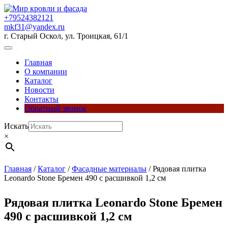
Перейти
к
+79524382121
содержимому
mkf31@yandex.ru
г. Старый Оскол, ул. Троицкая, 61/1
Кнопка
Открыть
Главная
О компании
Каталог
Новости
Контакты
Обратный звонок
Кнопка
Искать
Закрыть
×
Главная
/
Каталог
/
Фасадные материалы
/ Рядовая плитка
Leonardo Stone Бремен 490 с расшивкой 1,2 см
Рядовая плитка Leonardo Stone Бремен
490 с расшивкой 1,2 см