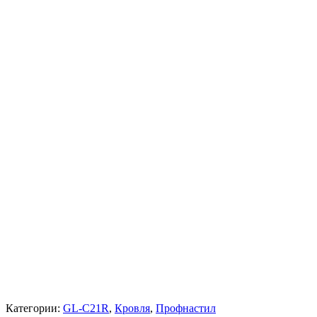
Категории:
GL-С21R
,
Кровля
,
Профнастил