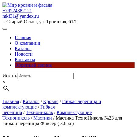
Перейти
к
+79524382121
содержимому
mkf31@yandex.ru
г. Старый Оскол, ул. Троицкая, 61/1
Кнопка
Открыть
Главная
О компании
Каталог
Новости
Контакты
Обратный звонок
Кнопка
Искать
Закрыть
×
Главная
/
Каталог
/
Кровля
/
Гибкая черепица и
комплектующие
/
Гибкая
черепица
/
Технониколь
/
Комплектующие
Технониколь
/
Мастики
/ Мастика ТехноНиколь №23 для
гибкой черепицы Фиксер ( 3,6 кг)