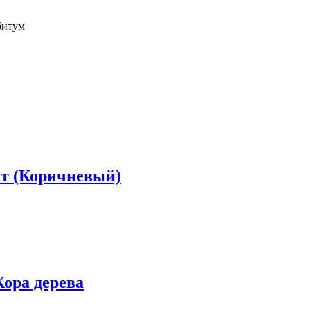
битум
ет (Коричневый)
Кора дерева