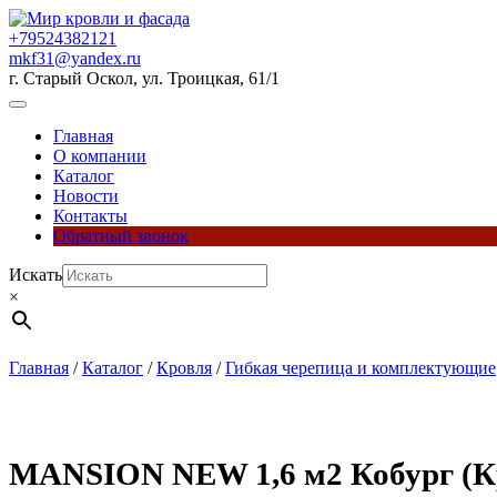
Перейти
к
+79524382121
содержимому
mkf31@yandex.ru
г. Старый Оскол, ул. Троицкая, 61/1
Кнопка
Открыть
Главная
О компании
Каталог
Новости
Контакты
Обратный звонок
Кнопка
Искать
Закрыть
×
Главная
/
Каталог
/
Кровля
/
Гибкая черепица и комплектующие
MANSION NEW 1,6 м2 Кобург (К