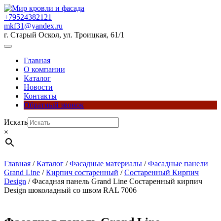
Перейти
к
+79524382121
содержимому
mkf31@yandex.ru
г. Старый Оскол, ул. Троицкая, 61/1
Кнопка
Открыть
Главная
О компании
Каталог
Новости
Контакты
Обратный звонок
Кнопка
Искать
Закрыть
×
Главная
/
Каталог
/
Фасадные материалы
/
Фасадные панели
Grand Line
/
Кирпич состаренный
/
Состаренный Кирпич
Design
/ Фасадная панель Grand Line Состаренный кирпич
Design шоколадный со швом RAL 7006